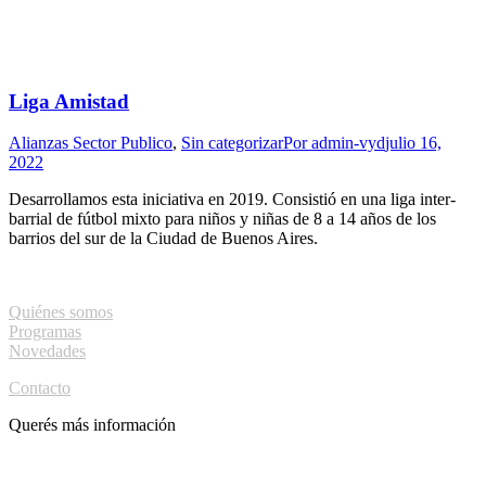
Liga Amistad
Alianzas Sector Publico
,
Sin categorizar
Por
admin-vyd
julio 16,
2022
Desarrollamos esta iniciativa en 2019. Consistió en una liga inter-
barrial de fútbol mixto para niños y niñas de 8 a 14 años de los
barrios del sur de la Ciudad de Buenos Aires.
Quiénes somos
Programas
Novedades
Contacto
Querés más información
info@valoresydeporte.org